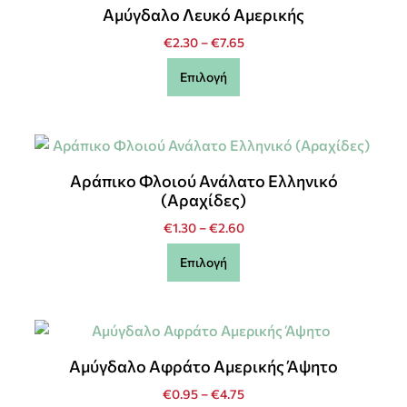
Αμύγδαλο Λευκό Αμερικής
€
2.30
–
€
7.65
Επιλογή
Αράπικο Φλοιού Ανάλατο Ελληνικό
(Αραχίδες)
€
1.30
–
€
2.60
Επιλογή
Αμύγδαλο Αφράτο Αμερικής Άψητο
€
0.95
–
€
4.75