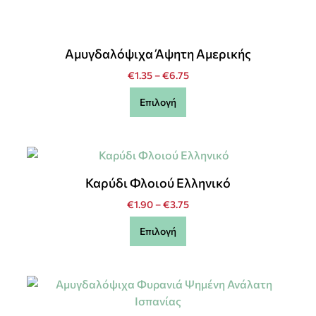
Αμυγδαλόψιχα Άψητη Αμερικής
€
1.35
–
€
6.75
Επιλογή
Καρύδι Φλοιού Ελληνικό
€
1.90
–
€
3.75
Επιλογή