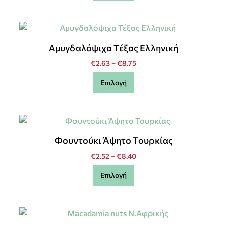
Αμυγδαλόψιχα Τέξας Ελληνική
€
2.63
–
€
8.75
Επιλογή
Φουντούκι Άψητο Τουρκίας
€
2.52
–
€
8.40
Επιλογή