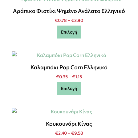
Αράπικο Φιστίκι Ψημένο Ανάλατο Ελληνικό
€
0.78
–
€
3.90
Επιλογή
Καλαμπόκι Pop Corn Ελληνικό
€
0.35
–
€
1.15
Επιλογή
Κουκουνάρι Κίνας
€
2.40
–
€
9.58