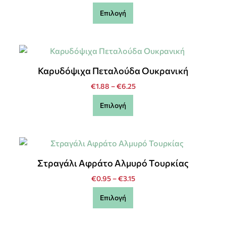
Επιλογή
Καρυδόψιχα Πεταλούδα Ουκρανική
€
1.88
–
€
6.25
Επιλογή
Στραγάλι Αφράτο Αλμυρό Τουρκίας
€
0.95
–
€
3.15
Επιλογή