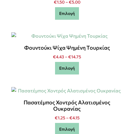
€
1.50
–
€
5.00
Επιλογή
Φουντούκι Ψίχα Ψημένη Τουρκίας
€
4.43
–
€
14.75
Επιλογή
Πασατέμπος Χοντρός Αλατισμένος
Ουκρανίας
€
1.25
–
€
4.15
Επιλογή