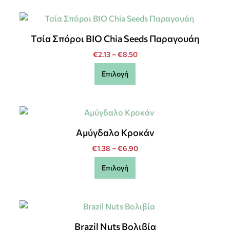
Τσία Σπόροι BIO Chia Seeds Παραγουάη
€
2.13
–
€
8.50
Επιλογή
Αμύγδαλο Κροκάν
€
1.38
–
€
6.90
Επιλογή
Brazil Nuts Βολιβία