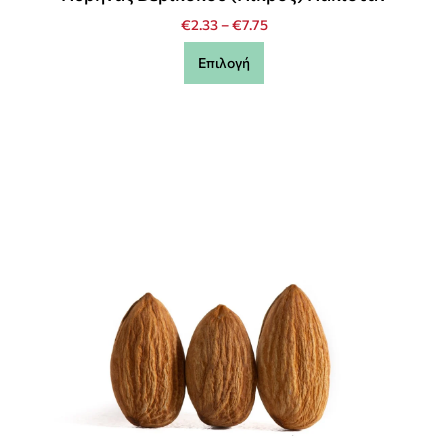
€
2.33
–
€
7.75
Επιλογή