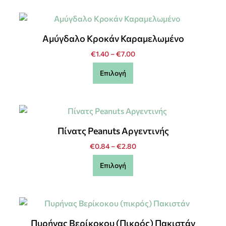
Αμύγδαλο Κροκάν Καραμελωμένο
€
1.40
–
€
7.00
Επιλογή
Πίνατς Peanuts Αργεντινής
€
0.84
–
€
2.80
Επιλογή
Πυρήνας Βερίκοκου (πικρός) Πακιστάν