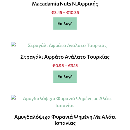
Macadamia Nuts N.Αφρικής
€
3.45
–
€
10.35
Επιλογή
Στραγάλι Αφράτο Ανάλατο Τουρκίας
€
0.95
–
€
3.15
Επιλογή
Αμυγδαλόψιχα Φυρανιά Ψημένη Με Αλάτι
Ισπανίας