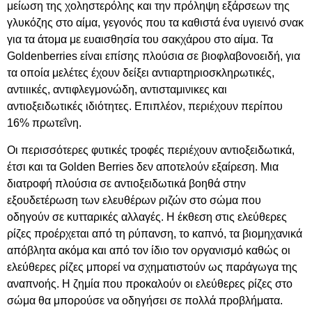
μείωση της χοληστερόλης και την πρόληψη εξάρσεων της
γλυκόζης στο αίμα, γεγονός που τα καθιστά ένα υγιεινό σνακ
για τα άτομα με ευαισθησία του σακχάρου στο αίμα. Τα
Goldenberries είναι επίσης πλούσια σε βιοφλαβονοειδή, για
τα οποία μελέτες έχουν δείξει αντιαρτηριοσκληρωτικές,
αντιιικές, αντιφλεγμονώδη, αντισταμινικες και
αντιοξειδωτικές ιδιότητες. Επιπλέον, περιέχουν περίπου
16% πρωτεΐνη.
Οι περισσότερες φυτικές τροφές περιέχουν αντιοξειδωτικά,
έτσι και τα Golden Berries δεν αποτελούν εξαίρεση. Μια
διατροφή πλούσια σε αντιοξειδωτικά βοηθά στην
εξουδετέρωση των ελευθέρων ριζών στο σώμα που
οδηγούν σε κυτταρικές αλλαγές. Η έκθεση στις ελεύθερες
ρίζες προέρχεται από τη ρύπανση, το καπνό, τα βιομηχανικά
απόβλητα ακόμα και από τον ίδιο τον οργανισμό καθώς οι
ελεύθερες ρίζες μπορεί να σχηματιστούν ως παράγωγα της
αναπνοής. Η ζημία που προκαλούν οι ελεύθερες ρίζες στο
σώμα θα μπορούσε να οδηγήσει σε πολλά προβλήματα.