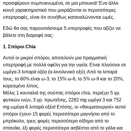
προσφέρουν συμπυκνωμένα, σε μια μπουκιά! Ένα άλλο
κοινό χαρακτηριστικό που μοιράζονται οι περισσότερες
υπερτροφές, είναι ότι συνήθως καταναλώνονται ωμές.
Εδώ θα σας παρουσιάσουμε 5 υπερτροφές που αξίζει να
βάλετε στη διαροφή σας:
1. Σπόροι Chia
Αυτοί οι μικροί σπόροι, αποτελούν μια πραγματική
υπερτροφή με πολλά οφέλη για την υγεία. Είναι πλούσιοι σε
ωμέγα-3 λιπαρά οξέα (α-λινολενικό οξύ). Από τα λιπαρά
τους, το 60% είναι ω-3, το 15% ω-6, το 5% ω-9 και το 20%,
κορεσμένο λίπος.
Μόλις 1 κουταλιά της σούπας σπόροι chia, περιέχει 5 γρ.
φυτικών ινών, 3 γρ. πρωτεΐνης, 2282 mg ωμέγα 3 και 752
mg ωμέγα-6 λιπαρά οξέα! Επίσης, οι «θαυματουργοί» αυτοί
σπόροι έχουν 15 φορές περισσότερο μαγνήσιο από το
μπρόκολο, τρεις φορές περισσότερο σίδηρο από το
σπανάκι, έξι φορές περισσότερο ασβέστιο από το γάλα και