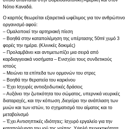
Νότιο Καναδά.
Ο καρπός θεωρείται εξαιρετικά ωφέλιμος για τον ανθρώπινο
οργανισμό αφού:
– Ομαλοποιεί την αρτηριακή πίεση
– Βοηθά στην καταπολέμηση της υπέρτασης 50ml χυμό 3
φορές την ημέρα. (Κλινικές δοκιμές)
– Προλαμβάνει και αντιμετωπίζει μια σειρά από
καρδιαγγειακά νοσήματα – Ενισχύει τους συνδετικούς
ιστούς
– Μειώνει τα επίπεδα των ορμονών του στρες
– Βοηθά την θεραπεία του καρκίνου
– Έχει Ισχυρές αντιοξειδωτικές δράσεις
– Αυξάνει την ζωτικότητα του σώματος, υπερνικά νευρικές
διαταραχές, και την κόπωση ,διεγείρει την ανάπλαση των
μυών και των ιστών, το σχηματισμό του αίματος και το
μεταβολισμό
– Έχει Αντισηπτικές ιδιότητες: Ισχυρό εργαλείο για την
καταπολέμηση του ιού της γρίπης. Υψηλή περιεκτικότητα