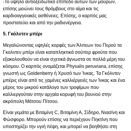
-Το υψηλό αντιοξειδωτικό επίπεδο αυτών των μούρων,
επίσης μειώνει τους θρόμβους στο αίμα και τις
καρδιοαγγειακές ασθένειες. Επίσης, ο καρπός μας
προστατεύει και από την ραδιενέργεια.
5. Γκόλντεν μπέρι
Μεγαλώνοντας υψηλές κορφές των Άλπεων του Περού τα
Γκολντεν μπέρι είναι καταπληκτικά σούπερ φρούτα που
εξακολουθούν να είναι σχετικά άγνωστα σε πολλά μέρη του
κόσμου. Ο καρπός ονομάζεται Physalis peruviana, επίσης
γνωστή ως Goldenberry ή Χρυσό των Ίνκας. Τα Γκόλντεν
μπέρις είναι από τις χαμένες καλλιέργειές των Ίνκας και ένα
μέρος του μικρού κατάλογο των τροφίμων που
καλλιεργούταν στην αρχαία κορυφή του βουνού στην
ακρόπολη Μάτσου Πίτσου.
Είναι γεμάτα με Βιταμίνη C, Βιταμίνη Α, Σίδηρο, Νιασίνη και
Φώσφορο. Μπορούν επίσης να περιέχουν Πηκτίνη που
υποστηρίζει την υγιή πέψη, και μπορεί να βοηθήσει στη