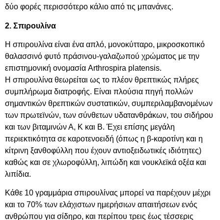
δύο φορές περισσότερο κάλιο από τις μπανάνες.
2. Σπιρουλίνα
Η σπιρουλίνα είναι ένα απλό, μονοκύτταρο, μικροσκοπικό
θαλασσινό φυτό πράσινου-γαλαζωπού χρώματος με την
επιστημονική ονομασία Arthrospira platensis.
Η σπιρουλίνα θεωρείται ως το πλέον θρεπτικώς πλήρες
συμπλήρωμα διατροφής. Είναι πλούσια πηγή πολλών
σημαντικών θρεπτικών συστατικών, συμπεριλαμβανομένων
των πρωτεϊνών, των σύνθετων υδατανθράκων, του σιδήρου
και των βιταμινών Α, Κ και Β. Έχει επίσης μεγάλη
περιεκτικότητα σε καροτενοειδή (όπως η β-καροτίνη και η
κίτρινη ξανθοφύλλη που έχουν αντιοξειδωτικές ιδιότητες)
καθώς και σε χλωροφύλλη, λιπώδη και νουκλεϊκά οξέα και
λιπίδια.
Κάθε 10 γραμμάρια σπιρουλίνας μπορεί να παρέχουν μέχρι
και το 70% των ελάχιστων ημερήσιων απαιτήσεων ενός
ανθρώπου για σίδηρο, και περίπου τρεις έως τέσσερις