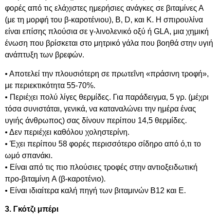
φορές από τις ελάχιστες ημερήσιες ανάγκες σε βιταμίνες Α
(με τη μορφή του β-καροτένιου), Β, D, και Κ. Η σπιρουλίνα
είναι επίσης πλούσια σε γ-λινολενικό οξύ ή GLA, μια χημική
ένωση που βρίσκεται στο μητρικό γάλα που βοηθά στην υγιή
ανάπτυξη των βρεφών.
• Aποτελεί την πλουσιότερη σε πρωτεΐνη «πράσινη τροφή»,
με περιεκτικότητα 55-70%.
• Περιέχει πολύ λίγες θερμίδες. Για παράδειγμα, 5 γρ. (μέχρι
τόσα συνιστάται, γενικά, να καταναλώνει την ημέρα ένας
υγιής άνθρωπος) σας δίνουν περίπου 14,5 θερμίδες.
• Δεν περιέχει καθόλου χοληστερίνη.
• Έχει περίπου 58 φορές περισσότερο σίδηρο από ό,τι το
ωμό σπανάκι.
• Eίναι από τις πιο πλούσιες τροφές στην αντιοξειδωτική
προ-βιταμίνη A (β-καροτένιο).
• Eίναι ιδιαίτερα καλή πηγή των βιταμινών B12 και E.
3. Γκότζι μπέρι