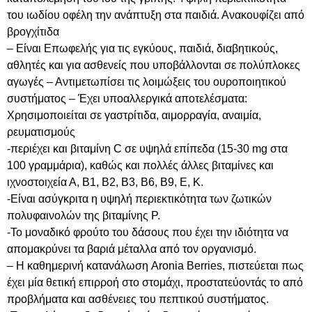
του ιωδίου οφέλη την ανάπτυξη στα παιδιά. Ανακουφίζει από
βρογχίτιδα
– Είναι Επωφελής για τις εγκύους, παιδιά, διαβητικούς,
αθλητές και για ασθενείς που υποβάλλονται σε πολύπλοκες
αγωγές – Αντιμετωπίσει τις λοιμώξεις του ουροποιητικού
συστήματος – Έχει υποαλλεργικά αποτελέσματα:
Χρησιμοποιείται σε γαστρίτιδα, αιμορραγία, αναιμία,
ρευματισμούς
-περιέχει και βιταμίνη C σε υψηλά επίπεδα (15-30 mg στα
100 γραμμάρια), καθώς και πολλές άλλες βιταμίνες και
ιχνοστοιχεία Α, Β1, Β2, Β3, Β6, Β9, Ε, Κ.
-Είναι ασύγκριτα η υψηλή περιεκτικότητα των ζωτικών
πολυφαινολών της βιταμίνης P.
-Το μοναδικό φρούτο του δάσους που έχει την ιδιότητα να
απομακρύνει τα βαριά μέταλλα από τον οργανισμό.
– Η καθημερινή κατανάλωση Aronia Berries, πιστεύεται πως
έχει μία θετική επιρροή στο στομάχι, προστατεύοντάς το από
προβλήματα και ασθένειες του πεπτικού συστήματος.