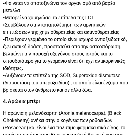
•Φαίνεται να αποτοξινώνει τον οργανισμό από βαρέα
μέταλλα
•Μπορεί να χαμηλώσει τα επίπεδα της LDL
•Συμβάλουν στην καταπολέμηση των αρνητικών
επιπτώσεων της χημειοθεραπείας και ακτινοθεραπείας
•Περιέχουν γερμάνιο το οποίο είναι ισχυρό αντιοξειδωτικό,
έχει αντιική δράση, προστατεύει από την οστεοπόρωση,
βελτιώνει την παροχή οξυγόνου στους ιστούς και το
σπουδαιότερο για το γερμάνιο είναι ότι έχει αντικαρκινικές
ιδιότητες.
•Αυξάνουν τα επίπεδα της SOD, Superoxide dismutase
(δισμουτάση του υπεροξειδίου) , το οποίο είναι ένζυμο που
βρίσκεται στον άνθρωπο και σε άλλα ζώα.
4. Αρώνια μπέρι
Η αρώνια η μελανόκαρπη (Aronia melanocarpa), (Black
Chokeberry) ανήκει στην οικογένεια των ροδοειδών
(Rosaceae) και είναι ένα πολύτιμο φαρμακευτικό είδος, το
οποίο απαντάται στην Βορειοανατολική Αμερική και στον