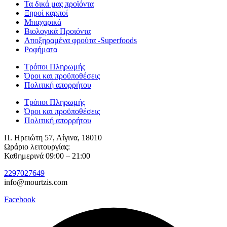
Τα δικά μας προϊόντα
Ξηροί καρποί
Μπαχαρικά
Βιολογικά Προιόντα
Αποξηραμένα φρούτα -Superfoods
Ροφήματα
Τρόποι Πληρωμής
Όροι και προϋποθέσεις
Πολιτική απορρήτου
Τρόποι Πληρωμής
Όροι και προϋποθέσεις
Πολιτική απορρήτου
Π. Ηρειώτη 57, Αίγινα, 18010
Ωράριο λειτουργίας:
Καθημερινά 09:00 – 21:00
2297027649
info@mourtzis.com
Facebook