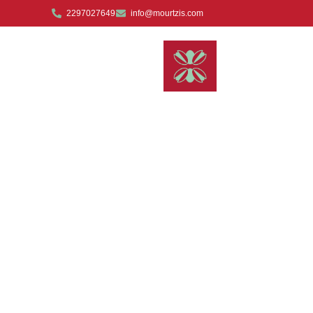
2297027649
info@mourtzis.com