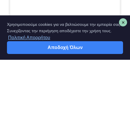
Λυγαριά
Χρησιμοποιούμε cookies για να βελτιώσουμε την εμπειρία σας.
Συνεχίζοντας την περιήγηση αποδέχεστε την χρήση τους.
€
2.10
–
€
6.30
Πολιτική Απορρήτου
Αποδοχή Όλων
Επιλογή