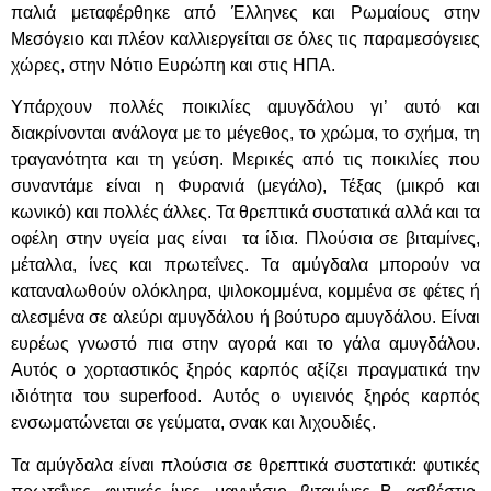
παλιά μεταφέρθηκε από Έλληνες και Ρωμαίους στην
Μεσόγειο και πλέον καλλιεργείται σε όλες τις παραμεσόγειες
χώρες, στην Νότιο Ευρώπη και στις ΗΠΑ.
Υπάρχουν πολλές ποικιλίες αμυγδάλου γι’ αυτό και
διακρίνονται ανάλογα με το μέγεθος, το χρώμα, το σχήμα, τη
τραγανότητα και τη γεύση. Μερικές από τις ποικιλίες που
συναντάμε είναι η Φυρανιά (μεγάλο), Τέξας (μικρό και
κωνικό) και πολλές άλλες. Τα θρεπτικά συστατικά αλλά και τα
οφέλη στην υγεία μας είναι τα ίδια. Πλούσια σε βιταμίνες,
μέταλλα, ίνες και πρωτεΐνες. Τα αμύγδαλα μπορούν να
καταναλωθούν ολόκληρα, ψιλοκομμένα, κομμένα σε φέτες ή
αλεσμένα σε αλεύρι αμυγδάλου ή βούτυρο αμυγδάλου. Είναι
ευρέως γνωστό πια στην αγορά και το γάλα αμυγδάλου.
Αυτός ο χορταστικός ξηρός καρπός αξίζει πραγματικά την
ιδιότητα του superfood. Αυτός ο υγιεινός ξηρός καρπός
ενσωματώνεται σε γεύματα, σνακ και λιχουδιές.
Τα αμύγδαλα είναι πλούσια σε θρεπτικά συστατικά: φυτικές