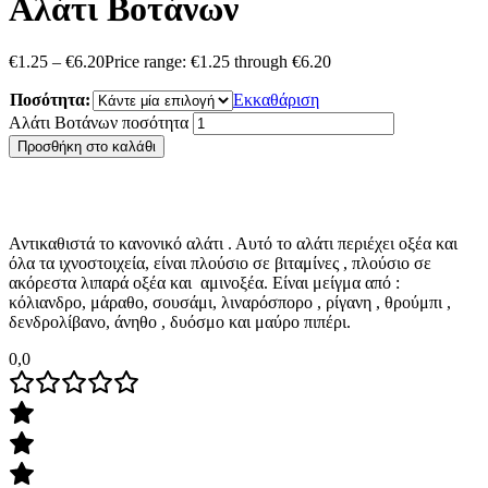
Αλάτι Βοτάνων
€
1.25
–
€
6.20
Price range: €1.25 through €6.20
Ποσότητα:
Εκκαθάριση
Αλάτι Βοτάνων ποσότητα
Προσθήκη στο καλάθι
Αντικαθιστά το κανονικό αλάτι . Αυτό το αλάτι περιέχει οξέα και
όλα τα ιχνοστοιχεία, είναι πλούσιο σε βιταμίνες , πλούσιο σε
ακόρεστα λιπαρά οξέα και αμινοξέα. Είναι μείγμα από :
κόλιανδρο, μάραθο, σουσάμι, λιναρόσπορο , ρίγανη , θρούμπι ,
δενδρολίβανο, άνηθο , δυόσμο και μαύρο πιπέρι.
0,0